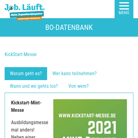
MENÜ
BO-DATENBANK
KickStart-Messe
Worum geht es?
Wer kann teilnehmen?
Wann und wo gehts los?
Von wem?
Kickstart-Mint-
Messe
Ausbildungsmesse
mal anders!
Neben einer