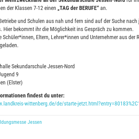
der Mehrzweckhalle an der Sekundarschule Jessen-Nord
für in
nen der Klassen 7-12 einen
„TAG der BERUFE“
an.
Betriebe und Schulen aus nah und fern sind auf der Suche nach
 Hier bekommt ihr die Möglichkeit ins Gespräch zu kommen.
te Schüler*innen, Eltern, Lehrer*innen und Unternehmer aus der 
ngeladen.
alle Sekundarschule Jessen-Nord
 Jugend 9
n (Elster)
formationen findest du unter:
w.landkreis-wittenberg.de/de/starte-jetzt.html?entry=80183%2
ldungsmesse Jessen