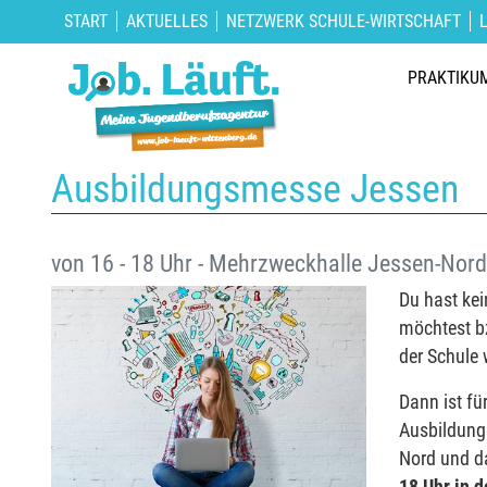
START
AKTUELLES
NETZWERK SCHULE-WIRTSCHAFT
PRAKTIKU
Ausbildungsmesse Jessen
von 16 - 18 Uhr - Mehrzweckhalle Jessen-Nord
Du hast kei
möchtest b
der Schule 
Dann ist fü
Ausbildung
Nord und d