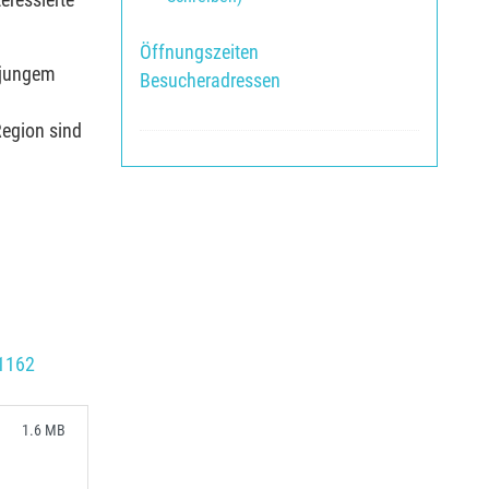
teressierte
Öffnungszeiten
 jungem
Besucheradressen
Region sind
C1162
1.6 MB