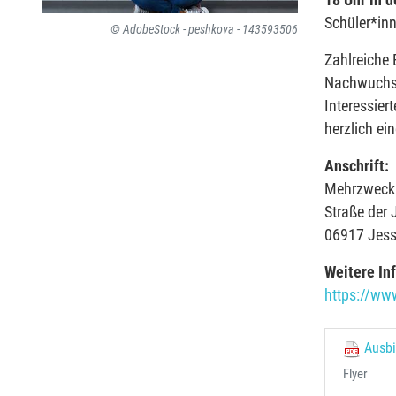
18 Uhr in 
Schüler*in
© AdobeStock - peshkova - 143593506
Zahlreiche 
Nachwuchs.
Interessier
herzlich ei
Anschrift:
Mehrzweckh
Straße der
06917 Jesse
Weitere In
https://ww
Ausbi
Flyer