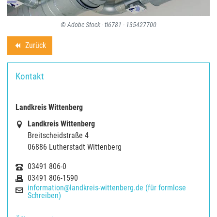
© Adobe Stock - tl6781 - 135427700
Zurück
backward
Kontakt
Landkreis Wittenberg
Landkreis Wittenberg
Breitscheidstraße 4
06886 Lutherstadt Wittenberg
03491 806-0
03491 806-1590
information@landkreis-wittenberg.de (für formlose
Schreiben)