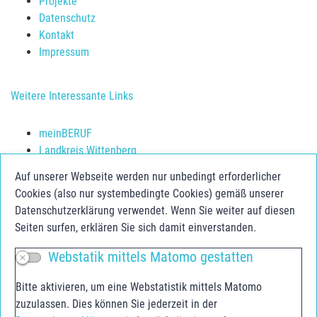
Projekte
Datenschutz
Kontakt
Impressum
Weitere Interessante Links
meinBERUF
Landkreis Wittenberg
Schulerfolg sichern
Auf unserer Webseite werden nur unbedingt erforderlicher
Jugendberufsagentur Anhalt-Bitterfeld
Cookies (also nur systembedingte Cookies) gemäß unserer
Jugend.Berufs.Zentrum Dessau-Roßlau
Datenschutzerklärung verwendet. Wenn Sie weiter auf diesen
Seiten surfen, erklären Sie sich damit einverstanden.
Social Media
Webstatik mittels Matomo gestatten
Facebook
Bitte aktivieren, um eine Webstatistik mittels Matomo
Instagram
zuzulassen. Dies können Sie jederzeit in der
Youtube