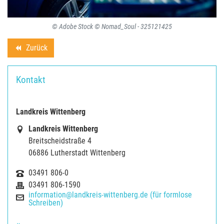
© Adobe Stock © Nomad_Soul - 325121425
Zurück
backward
Kontakt
Landkreis Wittenberg
Landkreis Wittenberg
Breitscheidstraße 4
06886 Lutherstadt Wittenberg
03491 806-0
03491 806-1590
information@landkreis-wittenberg.de (für formlose
Schreiben)