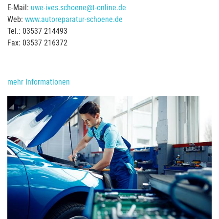
E-Mail:
uwe-ives.schoene@t-online.de
Web:
www.autoreparatur-schoene.de
Tel.: 03537 214493
Fax: 03537 216372
mehr Informationen