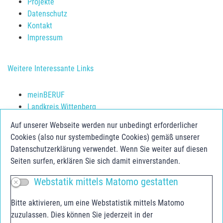
Projekte
Datenschutz
Kontakt
Impressum
Weitere Interessante Links
meinBERUF
Landkreis Wittenberg
Schulerfolg sichern
Auf unserer Webseite werden nur unbedingt erforderlicher
Jugendberufsagentur Anhalt-Bitterfeld
Cookies (also nur systembedingte Cookies) gemäß unserer
Jugend.Berufs.Zentrum Dessau-Roßlau
Datenschutzerklärung verwendet. Wenn Sie weiter auf diesen
Seiten surfen, erklären Sie sich damit einverstanden.
Social Media
Webstatik mittels Matomo gestatten
Facebook
Bitte aktivieren, um eine Webstatistik mittels Matomo
Instagram
zuzulassen. Dies können Sie jederzeit in der