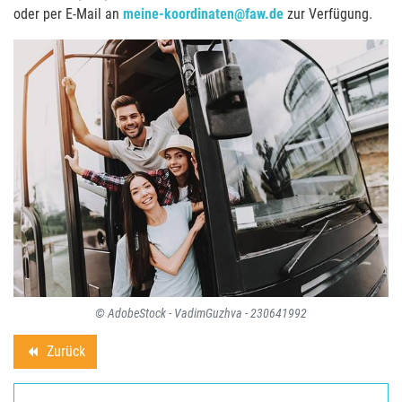
oder per E-Mail an
meine-koordinaten@faw.de
zur Verfügung.
© AdobeStock - VadimGuzhva - 230641992
Zurück
backward