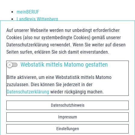
meinBERUF
Landkreis Wittenberg
Schulerfolg sichern
Auf unserer Webseite werden nur unbedingt erforderlicher
Jugendberufsagentur Anhalt-Bitterfeld
Cookies (also nur systembedingte Cookies) gemäß unserer
Jugend.Berufs.Zentrum Dessau-Roßlau
Datenschutzerklärung verwendet. Wenn Sie weiter auf diesen
Seiten surfen, erklären Sie sich damit einverstanden.
Social Media
Webstatik mittels Matomo gestatten
Facebook
Bitte aktivieren, um eine Webstatistik mittels Matomo
Instagram
zuzulassen. Dies können Sie jederzeit in der
Youtube
Datenschutzerklärung
wieder rückgängig machen.
Youtube Agentur für Arbeit
Datenschutzhinweis
Impressum
Einstellungen