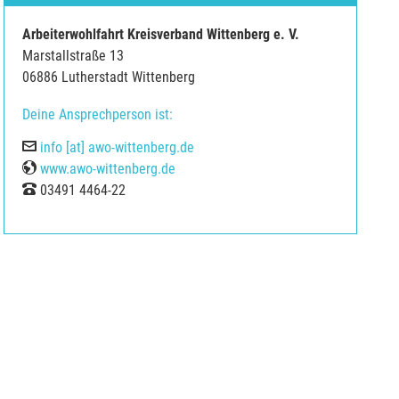
Arbeiterwohlfahrt Kreisverband Wittenberg e. V.
Marstallstraße 13
06886 Lutherstadt Wittenberg
Deine Ansprechperson ist:
E-Mail
info [at] awo-wittenberg.de
Web
www.awo-wittenberg.de
Tel
03491 4464-22