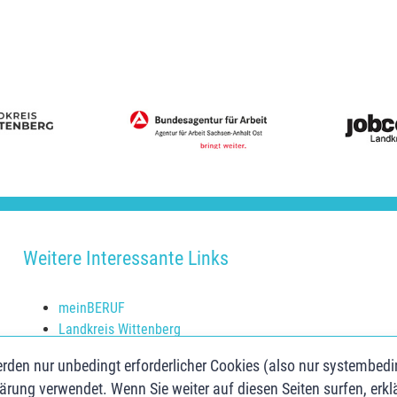
Weitere Interessante Links
meinBERUF
Landkreis Wittenberg
Schulerfolg sichern
rden nur unbedingt erforderlicher Cookies (also nur systembed
Jugendberufsagentur Anhalt-Bitterfeld
ärung verwendet. Wenn Sie weiter auf diesen Seiten surfen, erkl
Jugend.Berufs.Zentrum Dessau-Roßlau