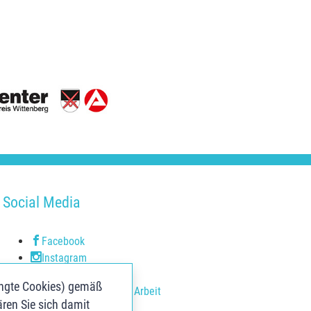
Social Media
Facebook
Instagram
Youtube
ingte Cookies) gemäß
Youtube Agentur für Arbeit
ären Sie sich damit