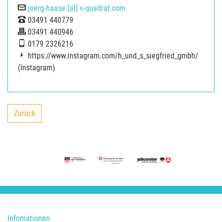
E-Mail
joerg-haase [at] v-quadrat.com
Tel
03491 440779
Fax
03491 440946
Mobil
0179 2326216
https://www.instagram.com/h_und_s_siegfried_gmbh/
(Instagram)
Zurück
backward
Infomationen