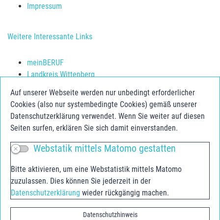
Impressum
Weitere Interessante Links
meinBERUF
Landkreis Wittenberg
Schulerfolg sichern
Auf unserer Webseite werden nur unbedingt erforderlicher
Jugendberufsagentur Anhalt-Bitterfeld
Cookies (also nur systembedingte Cookies) gemäß unserer
Jugend.Berufs.Zentrum Dessau-Roßlau
Datenschutzerklärung verwendet. Wenn Sie weiter auf diesen
Seiten surfen, erklären Sie sich damit einverstanden.
Social Media
Webstatik mittels Matomo gestatten
Facebook
Bitte aktivieren, um eine Webstatistik mittels Matomo
Instagram
zuzulassen. Dies können Sie jederzeit in der
Youtube
Datenschutzerklärung
wieder rückgängig machen.
Youtube Agentur für Arbeit
Datenschutzhinweis