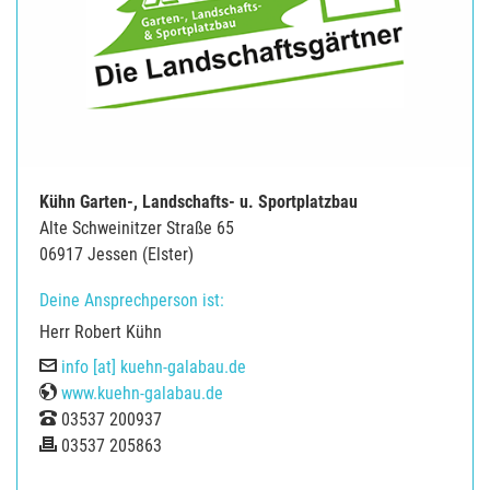
Kühn Garten-, Landschafts- u. Sportplatzbau
Alte Schweinitzer Straße 65
06917 Jessen (Elster)
Deine Ansprechperson ist:
Herr Robert Kühn
E-Mail
info [at] kuehn-galabau.de
Web
www.kuehn-galabau.de
Tel
03537 200937
Fax
03537 205863