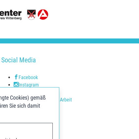
Social Media
Facebook
Instagram
Youtube
ingte Cookies) gemäß
Youtube Agentur für Arbeit
ären Sie sich damit