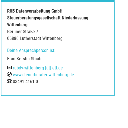
RUB Datenverarbeitung GmbH
Steuerberatungsgesellschaft Niederlassung
Wittenberg
Berliner Straße 7
06886 Lutherstadt Wittenberg
Deine Ansprechperson ist:
Frau Kerstin Staab
E-Mail
rubdv-wittenberg [at] etl.de
Web
www.steuerberater-wittenberg.de
Tel
03491 4161 0