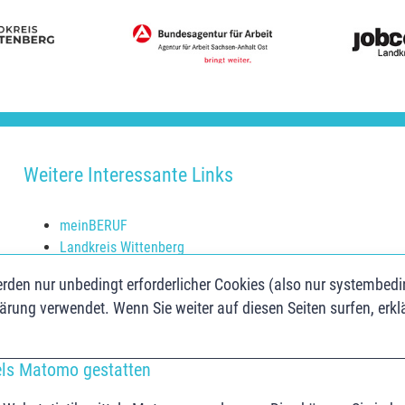
Weitere Interessante Links
meinBERUF
Landkreis Wittenberg
Schulerfolg sichern
rden nur unbedingt erforderlicher Cookies (also nur systembed
Jugendberufsagentur Anhalt-Bitterfeld
ärung verwendet. Wenn Sie weiter auf diesen Seiten surfen, erkl
Jugend.Berufs.Zentrum Dessau-Roßlau
els Matomo gestatten