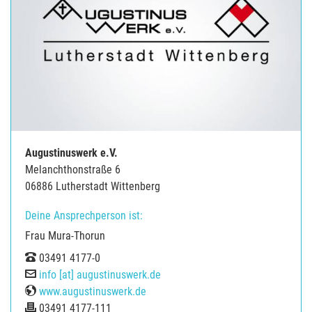
Augustinuswerk e.V.
Melanchthonstraße 6
06886 Lutherstadt Wittenberg
Deine Ansprechperson ist:
Frau Mura-Thorun
Tel
03491 4177-0
E-Mail
info [at] augustinuswerk.de
Web
www.augustinuswerk.de
Fax
03491 4177-111