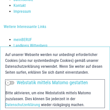
Kontakt
Impressum
Weitere Interessante Links
meinBERUF
Landkreis Wittenberg
Schulerfolg sichern
Auf unserer Webseite werden nur unbedingt erforderlicher
Jugendberufsagentur Anhalt-Bitterfeld
Cookies (also nur systembedingte Cookies) gemäß unserer
Jugend.Berufs.Zentrum Dessau-Roßlau
Datenschutzerklärung verwendet. Wenn Sie weiter auf diesen
Seiten surfen, erklären Sie sich damit einverstanden.
Social Media
Webstatik mittels Matomo gestatten
Facebook
Bitte aktivieren, um eine Webstatistik mittels Matomo
Instagram
zuzulassen. Dies können Sie jederzeit in der
Youtube
Datenschutzerklärung
wieder rückgängig machen.
Youtube Agentur für Arbeit