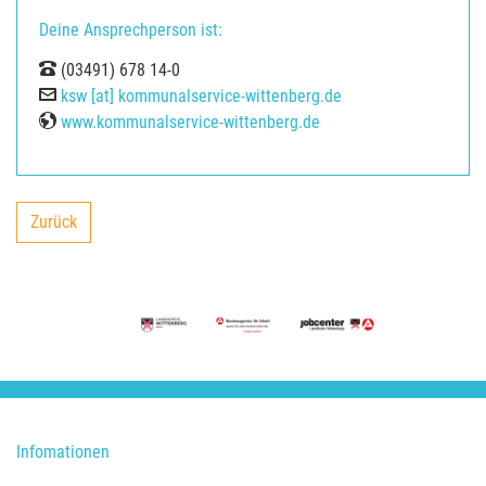
Deine Ansprechperson ist:
Tel
(03491) 678 14-0
E-Mail
ksw [at] kommunalservice-wittenberg.de
Web
www.kommunalservice-wittenberg.de
Zurück
backward
Infomationen