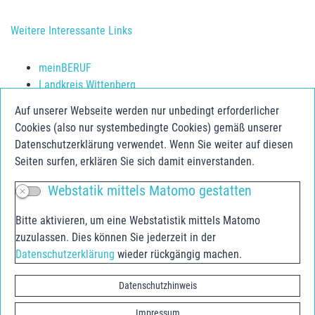
Weitere Interessante Links
meinBERUF
Landkreis Wittenberg
Schulerfolg sichern
Auf unserer Webseite werden nur unbedingt erforderlicher
Jugendberufsagentur Anhalt-Bitterfeld
Cookies (also nur systembedingte Cookies) gemäß unserer
Jugend.Berufs.Zentrum Dessau-Roßlau
Datenschutzerklärung verwendet. Wenn Sie weiter auf diesen
Seiten surfen, erklären Sie sich damit einverstanden.
Social Media
Webstatik mittels Matomo gestatten
Facebook
Bitte aktivieren, um eine Webstatistik mittels Matomo
Instagram
zuzulassen. Dies können Sie jederzeit in der
Youtube
Datenschutzerklärung
wieder rückgängig machen.
Youtube Agentur für Arbeit
Datenschutzhinweis
Impressum