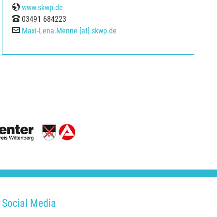
Web
www.skwp.de
Tel
03491 684223
E-Mail
Maxi-Lena.Menne [at] skwp.de
Social Media