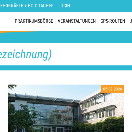
S
LEHRKRÄFTE + BO-COACHES
LOGIN
D
PRAKTIKUMSBÖRSE
VERANSTALTUNGEN
GPS-ROUTEN
Auf un
Ferien
MEH
05.09.2026