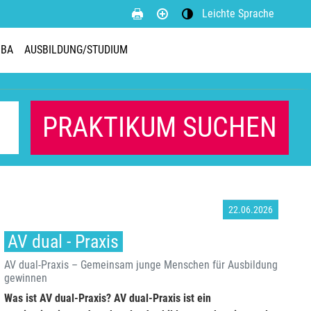
CHNAPP DIR
Leichte Sprache
Kontrastmodus aktivieren
EIN PRAKTIKUM.
JBA
AUSBILDUNG/STUDIUM
serer Praktkumsbörse findest du verschiedene Praktika und
PRAKTIKUM SUCHEN
jobs.
R INFOS
22.06.2026
AV dual - Praxis
AV dual-Praxis – Gemeinsam junge Menschen für Ausbildung
gewinnen
Was ist AV dual-Praxis? AV dual-Praxis ist ein