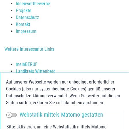
Ideenwettbewerbe
Projekte
Datenschutz
Kontakt
Impressum
Weitere Interessante Links
meinBERUF
Landkreis Wittenberg
Schulerfolg sichern
Auf unserer Webseite werden nur unbedingt erforderlicher
Jugendberufsagentur Anhalt-Bitterfeld
Cookies (also nur systembedingte Cookies) gemäß unserer
Jugend.Berufs.Zentrum Dessau-Roßlau
Datenschutzerklärung verwendet. Wenn Sie weiter auf diesen
Seiten surfen, erklären Sie sich damit einverstanden.
Social Media
Webstatik mittels Matomo gestatten
Facebook
Bitte aktivieren, um eine Webstatistik mittels Matomo