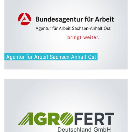
Ansprechperson Frau Susanne Beschorner
Personalberaterin Interner Service Magdeburg für die
Arbeitsagenturen Sachsen-Anhalt Nord, Sachsen-Anhalt
...
weiterlesen
Agentur für Arbeit Sachsen-Anhalt Ost
Ansprechperson Anna Maria Wergner Tel.: 03491 685050
E-Mail: karriere@agrofert.de Web: www.agrofert.de
Agrofert Deutschland GmbH Dessauer ...