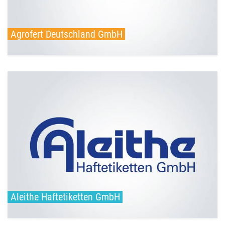
weiterlesen
Agrofert Deutschland GmbH
Ansprechperson Katja Dörfel Tel.: 03491-4950-84 Fax:
03491-4950-20 E-Mail: katja.doerfel@aleithe.de Web:
www.aleithe.de Aleithe Haftetiketten ...
weiterlesen
Aleithe Haftetiketten GmbH