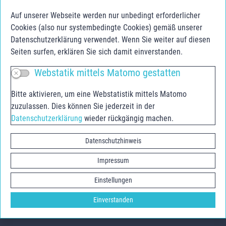
Schulerfolg sichern
Auf unserer Webseite werden nur unbedingt erforderlicher
Jugendberufsagentur Anhalt-Bitterfeld
Cookies (also nur systembedingte Cookies) gemäß unserer
Jugend.Berufs.Zentrum Dessau-Roßlau
Datenschutzerklärung verwendet. Wenn Sie weiter auf diesen
Seiten surfen, erklären Sie sich damit einverstanden.
Social Media
Webstatik mittels Matomo gestatten
Facebook
Bitte aktivieren, um eine Webstatistik mittels Matomo
Instagram
zuzulassen. Dies können Sie jederzeit in der
Youtube
Datenschutzerklärung
wieder rückgängig machen.
Youtube Agentur für Arbeit
Datenschutzhinweis
Impressum
Einstellungen
Einverstanden
©2022 Landkreis Wittenberg