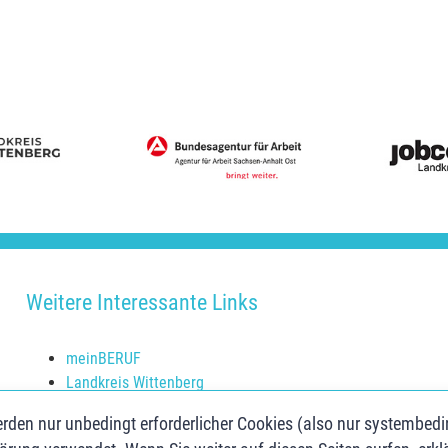
Weitere Interessante Links
meinBERUF
Landkreis Wittenberg
Schulerfolg sichern
rden nur unbedingt erforderlicher Cookies (also nur systembed
Jugendberufsagentur Anhalt-Bitterfeld