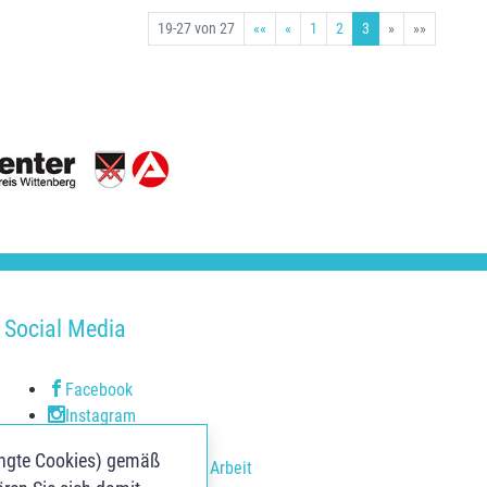
19-27 von 27
««
«
1
2
3
»
»»
Social Media
Facebook
Instagram
Youtube
ingte Cookies) gemäß
Youtube Agentur für Arbeit